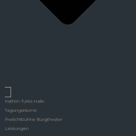
Kathrin-Türks-Halle
Tagungsräume
Freilichtbühne Burgtheater
Leistungen