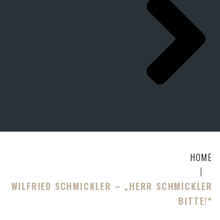
HOME
|
WILFRIED SCHMICKLER – „HERR SCHMICKLER
BITTE!“