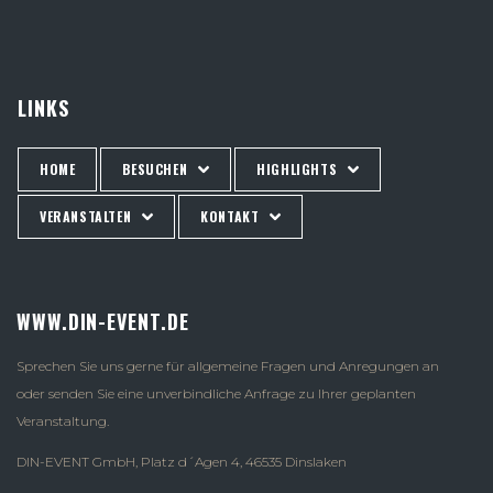
LINKS
HOME
BESUCHEN
HIGHLIGHTS
VERANSTALTEN
KONTAKT
WWW.DIN-EVENT.DE
Sprechen Sie uns gerne für allgemeine Fragen und Anregungen an
oder senden Sie eine unverbindliche Anfrage zu Ihrer geplanten
Veranstaltung.
DIN-EVENT GmbH, Platz d´Agen 4, 46535 Dinslaken