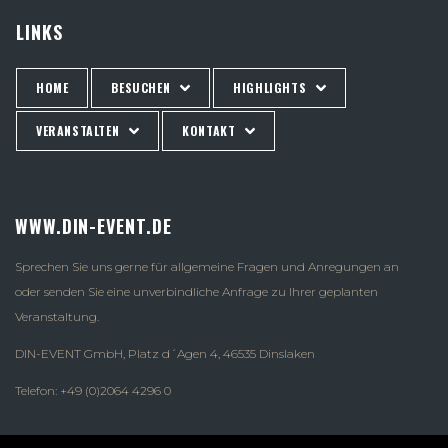
LINKS
HOME
BESUCHEN
HIGHLIGHTS
VERANSTALTEN
KONTAKT
WWW.DIN-EVENT.DE
Sprechen Sie uns gerne für allgemeine Fragen und Anregungen an
oder senden Sie eine unverbindliche Anfrage zu Ihrer geplanten
Veranstaltung.
DIN-EVENT GmbH, Platz d´Agen 4, 46535 Dinslaken
Telefon: +49 (0)2064 4296 0