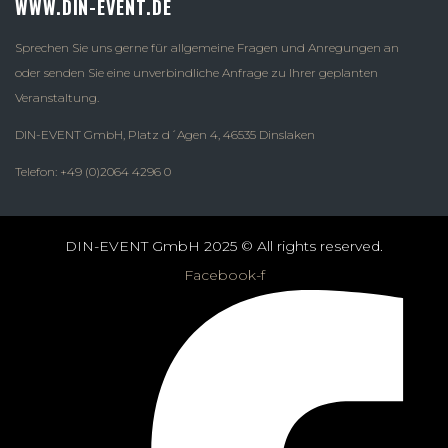
WWW.DIN-EVENT.DE
Sprechen Sie uns gerne für allgemeine Fragen und Anregungen an
oder senden Sie eine unverbindliche Anfrage zu Ihrer geplanten
Veranstaltung.
DIN-EVENT GmbH, Platz d´Agen 4, 46535 Dinslaken
Telefon: +49 (0)2064 4296 0
DIN-EVENT GmbH 2025 © All rights reserved.
Facebook-f