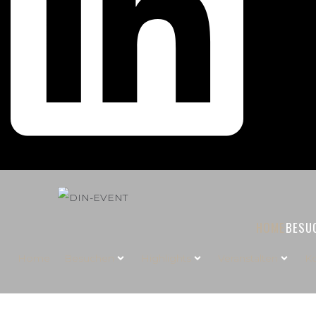
HOME
BESU
Home
Besuchen
Highlights
Veranstalten
Ko