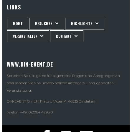
LINKS
HOME
BESUCHEN
HIGHLIGHTS
VERANSTALTEN
KONTAKT
WWW.DIN-EVENT.DE
Sprechen Sie uns gerne für allgemeine Fragen und Anregungen an
oder senden Sie eine unverbindliche Anfrage zu Ihrer geplanten
Veranstaltung.
DIN-EVENT GmbH, Platz d´Agen 4, 46535 Dinslaken
Telefon: +49 (0)2064 4296 0