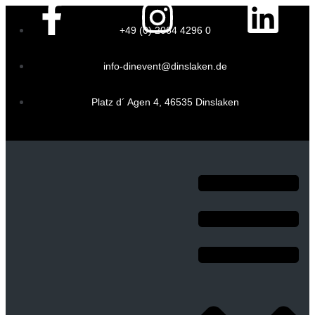
+49 (0) 2064 4296 0
info-dinevent@dinslaken.de
Platz d´ Agen 4, 46535 Dinslaken