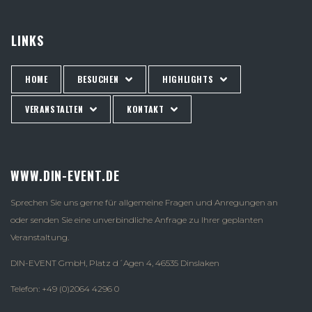
LINKS
HOME
BESUCHEN
HIGHLIGHTS
VERANSTALTEN
KONTAKT
WWW.DIN-EVENT.DE
Sprechen Sie uns gerne für allgemeine Fragen und Anregungen an
oder senden Sie eine unverbindliche Anfrage zu Ihrer geplanten
Veranstaltung.
DIN-EVENT GmbH, Platz d´Agen 4, 46535 Dinslaken
Telefon: +49 (0)2064 4296 0