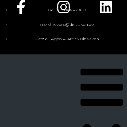
+49 (0) 2064 4296 0
info-dinevent@dinslaken.de
Platz d´ Agen 4, 46535 Dinslaken