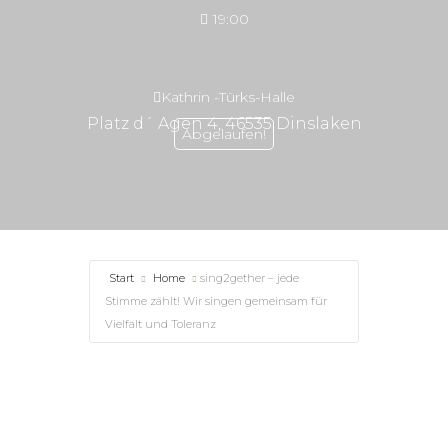
19:00
Kathrin -Türks-Halle
Platz d´ Agen 4, 46535 Dinslaken
Abgelaufen!
Start
Home
sing2gether – jede
Stimme zählt! Wir singen gemeinsam für
Vielfalt und Toleranz