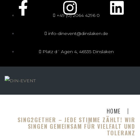
+49 (0) 2064 4296 0
info-dinevent@dinslaken.de
Platz d´ Agen 4, 46535 Dinslaken
|
HOME
SING2GETHER – JEDE STIMME ZÄHLT! WIR
SINGEN GEMEINSAM FÜR VIELFALT UND
TOLERANZ