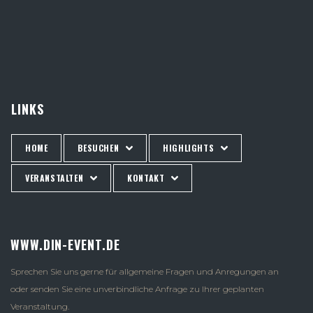
LINKS
HOME
BESUCHEN
HIGHLIGHTS
VERANSTALTEN
KONTAKT
WWW.DIN-EVENT.DE
Sprechen Sie uns gerne für allgemeine Fragen und Anregungen an
oder senden Sie eine unverbindliche Anfrage zu Ihrer geplanten
Veranstaltung.