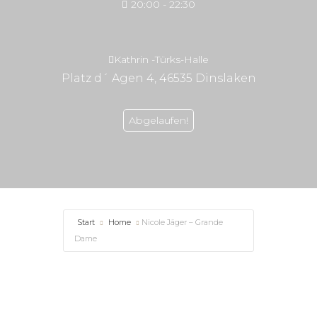
20:00 - 22:30
Kathrin -Türks-Halle
Platz d´ Agen 4, 46535 Dinslaken
Abgelaufen!
Start
Home
Nicole Jäger – Grande
Dame