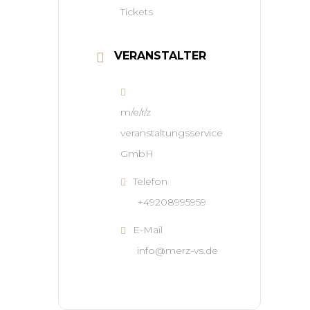
Tickets
VERANSTALTER
m/e/r/z
veranstaltungsservice
GmbH
Telefon
+49208995959
E-Mail
info@merz-vs.de