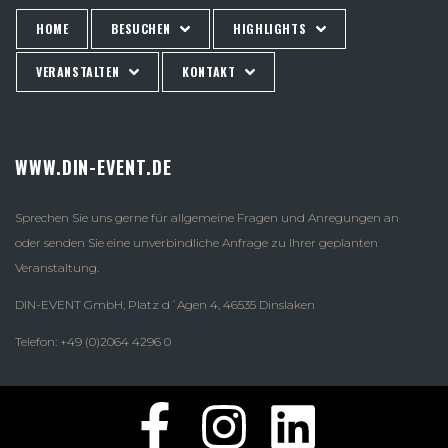
HOME
BESUCHEN
HIGHLIGHTS
VERANSTALTEN
KONTAKT
WWW.DIN-EVENT.DE
Sprechen Sie uns gerne für allgemeine Fragen und Anregungen an
oder senden Sie eine unverbindliche Anfrage zu Ihrer geplanten
Veranstaltung.
DIN-EVENT GmbH, Platz d´Agen 4, 46535 Dinslaken
Telefon: +49 (0)2064 4296 0