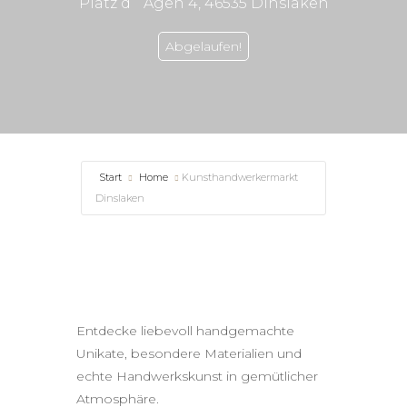
Platz d´ Agen 4, 46535 Dinslaken
Abgelaufen!
Start
Home
Kunsthandwerkermarkt
Dinslaken
Entdecke liebevoll handgemachte
Unikate, besondere Materialien und
echte Handwerkskunst in gemütlicher
Atmosphäre.