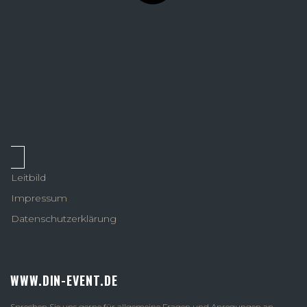
Leitbild
Impressum
Datenschutzerklärung
WWW.DIN-EVENT.DE
Sprechen Sie uns gerne für allgemeine Fragen und Anregungen an