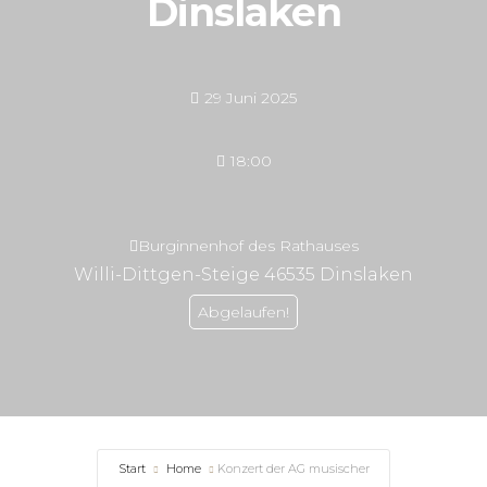
Dinslaken
29 Juni 2025
18:00
Burginnenhof des Rathauses
Willi-Dittgen-Steige 46535 Dinslaken
Abgelaufen!
Start
Home
Konzert der AG musischer