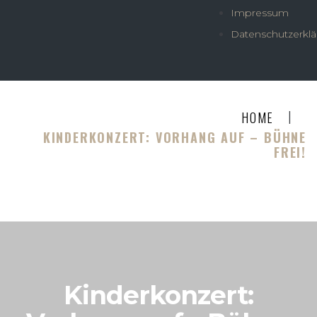
Impressum
Datenschutzerkl
|
HOME
KINDERKONZERT: VORHANG AUF – BÜHNE
FREI!
Kinderkonzert: