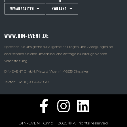
VERANSTALTEN
KONTAKT
WWW.DIN-EVENT.DE
Sprechen Sie uns gerne für allgemeine Fragen und Anregungen an
oder senden Sie eine unverbindliche Anfrage zu Ihrer geplanten
Veranstaltung.
DIN-EVENT GmbH, Platz d´Agen 4, 46535 Dinslaken
Telefon: +49 (0)2064 4296 0
DIN-EVENT GmbH 2025 © All rights reserved.