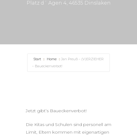
Platz d´ Agen 4, 46535 Dinslaken
Start
Home
Jan Preuß – (V)ERZIEHER
– Baueckenverbot!
Jetzt gibt’s Baueckenverbot!
Die Kitas und Schulen sind personell am
Limit, Eltern kommen mit eigenartigen