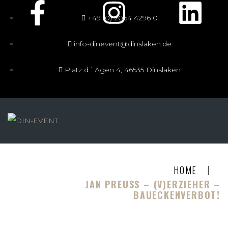
+49 (0) 2064 4296 0
info-dinevent@dinslaken.de
Platz d´ Agen 4, 46535 Dinslaken
|
HOME
JAN PREUSS – (V)ERZIEHER – B
AUECKENVERBOT!