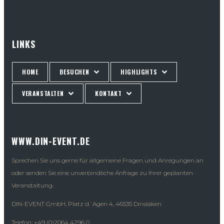
LINKS
HOME
BESUCHEN
HIGHLIGHTS
VERANSTALTEN
KONTAKT
WWW.DIN-EVENT.DE
Sprechen Sie uns gerne für allgemeine Fragen und Anregungen an
oder senden Sie eine unverbindliche Anfrage zu Ihrer geplanten
Veranstaltung.
DIN-EVENT GmbH, Platz d´Agen 4, 46535 Dinslaken
Telefon: +49 (0)2064 4296 0