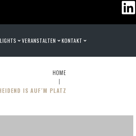
HLIGHTS
VERANSTALTEN
KONTAKT
HOME
|
EIDEND IS AUF´M PLATZ