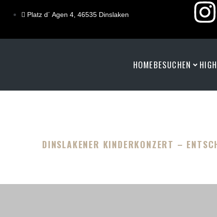
Platz d´ Agen 4, 46535 Dinslaken
HOME
BESUCHEN
HIG
DINSLAKENER KINDERKONZERT – ENTSCH