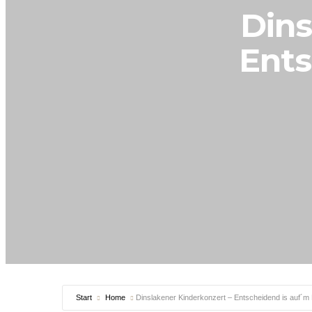
Dins
Ents
Start
Home
Dinslakener Kinderkonzert – Entscheidend is auf´m 