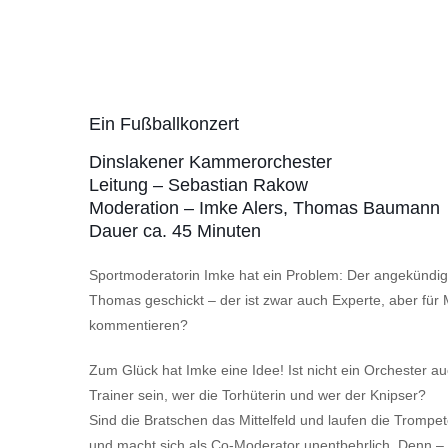
Ein Fußballkonzert
Dinslakener Kammerorchester
Leitung – Sebastian Rakow
Moderation – Imke Alers, Thomas Baumann
Dauer ca. 45 Minuten
Sportmoderatorin Imke hat ein Problem: Der angekündi
Thomas geschickt – der ist zwar auch Experte, aber für
kommentieren?
Zum Glück hat Imke eine Idee! Ist nicht ein Orchester 
Trainer sein, wer die Torhüterin und wer der Knipser?
Sind die Bratschen das Mittelfeld und laufen die Tromp
und macht sich als Co-Moderator unentbehrlich. Denn 