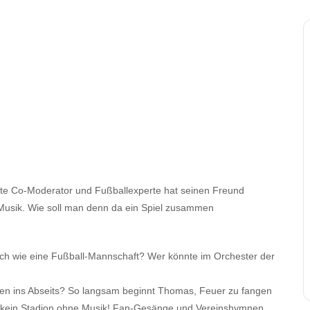
gte Co-Moderator und Fußballexperte hat seinen Freund
 Musik. Wie soll man denn da ein Spiel zusammen
auch wie eine Fußball-Mannschaft? Wer könnte im Orchester der
eten ins Abseits? So langsam beginnt Thomas, Feuer zu fangen
– kein Stadion ohne Musik! Fan-Gesänge und Vereinshymnen