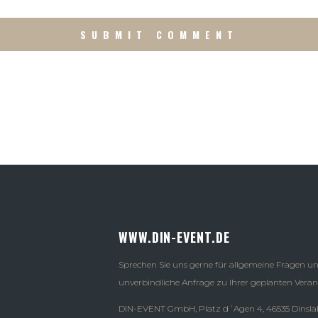
WWW.DIN-EVENT.DE
Sprechen Sie uns gerne für allgemeine Fragen u
unverbindliche Anfrage zu Ihrer geplanten Veran
DIN-EVENT GmbH, Platz d´Agen 4, 46535 Dinsla