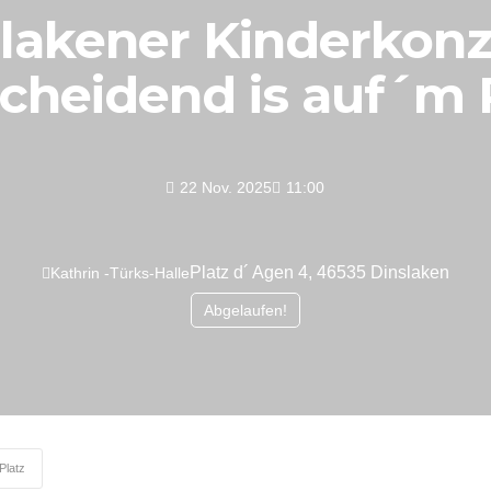
lakener Kinderkonz
cheidend is auf´m 
22 Nov. 2025
11:00
Platz d´ Agen 4, 46535 Dinslaken
Kathrin -Türks-Halle
Abgelaufen!
Platz