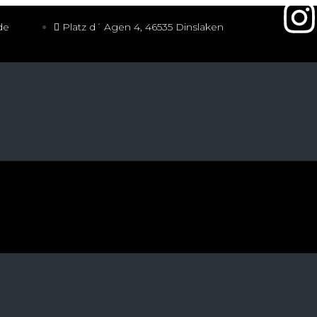
de
Platz d´ Agen 4, 46535 Dinslaken