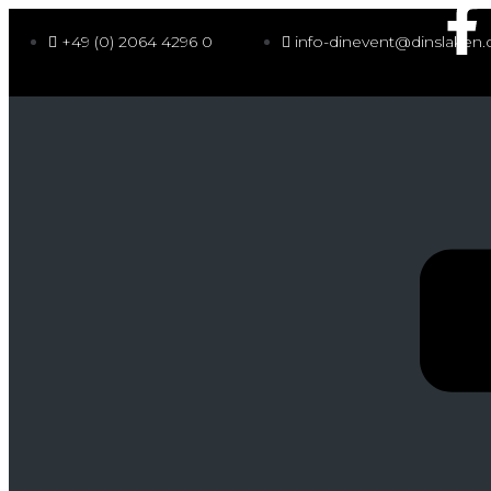
+49 (0) 2064 4296 0
info-dinevent@dinslaken.