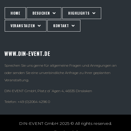
HOME
BESUCHEN
HIGHLIGHTS
VERANSTALTEN
KONTAKT
WWW.DIN-EVENT.DE
Sprechen Sie uns gerne für allgemeine Fragen und Anregungen an
oder senden Sie eine unverbindliche Anfrage zu Ihrer geplanten
Veranstaltung.
DIN-EVENT GmbH, Platz d´Agen 4, 46535 Dinslaken
Telefon: +49 (0)2064 4296 0
DIN-EVENT GmbH 2025 © All rights reserved.