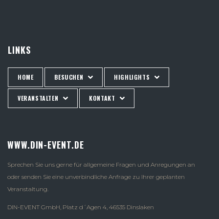
LINKS
HOME
BESUCHEN
HIGHLIGHTS
VERANSTALTEN
KONTAKT
WWW.DIN-EVENT.DE
Sprechen Sie uns gerne für allgemeine Fragen und Anregungen an
oder senden Sie eine unverbindliche Anfrage zu Ihrer geplanten
Veranstaltung.
DIN-EVENT GmbH, Platz d´Agen 4, 46535 Dinslaken