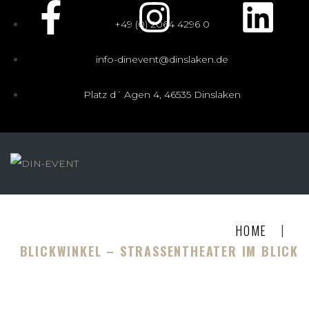
+49 (0) 2064 4296 0
info-dinevent@dinslaken.de
Platz d´ Agen 4, 46535 Dinslaken
|
HOME
BLICKWINKEL – STRASSENTHEATER IM BLICK