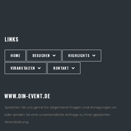
LINKS
HOME
BESUCHEN
HIGHLIGHTS
VERANSTALTEN
KONTAKT
WWW.DIN-EVENT.DE
Sprechen Sie uns gerne für allgemeine Fragen und Anregungen an
oder senden Sie eine unverbindliche Anfrage zu Ihrer geplanten
Veranstaltung.