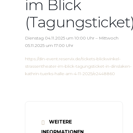
im Blick
(Tagungsticket
Dienstag 04.11.2025 um 10:00 Uhr – Mittwoch
05.11.2025 um 17:00 Uhr
https://din-event.reservix.de/tickets-blickwinkel-
strassentheater-im-blick-tagungsticket-in-dinslaken-
kathrin-tuerks-halle-am-4-11-2025/e2448860
WEITERE
INFORMATIONEN