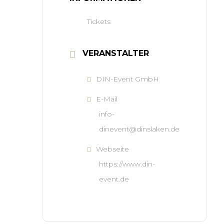
Tickets
VERANSTALTER
DIN-Event GmbH
E-Mail
info-
dinevent@dinslaken.de
Webseite
https://www.din-
event.de