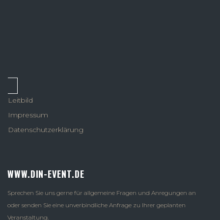
Leitbild
Impressum
Datenschutzerklärung
WWW.DIN-EVENT.DE
Sprechen Sie uns gerne für allgemeine Fragen und Anregungen an
oder senden Sie eine unverbindliche Anfrage zu Ihrer geplanten
Veranstaltung.